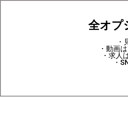
内
容
を
全オプ
ス
キ
ッ
・
プ
・動画は
・求人は
・S