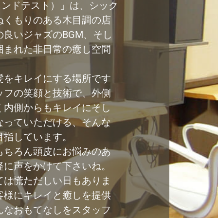
サロンドテスト）」は、シック
ぬくもりのある木目調の店
の良いジャズのBGM、そし
囲まれた非日常の癒し空間
髪をキレイにする場所です
ッフの笑顔と技術で、外側
く内側からもキレイにそし
なっていただける、そんな
目指しています。
もちろん頭皮にお悩みのあ
軽に声をかけて下さいね。
ては慌ただしい日もありま
客様にキレイと癒しを提供
んなおもてなしをスタッフ