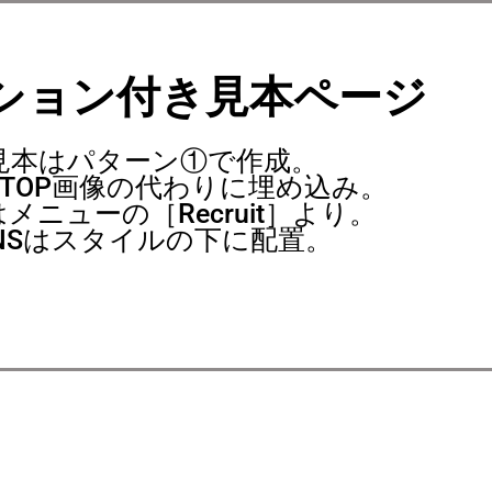
ション付き見本ページ
見本はパターン①で作成。
TOP画像の代わりに埋め込み。
メニューの［Recruit］より。
NSはスタイルの下に配置。