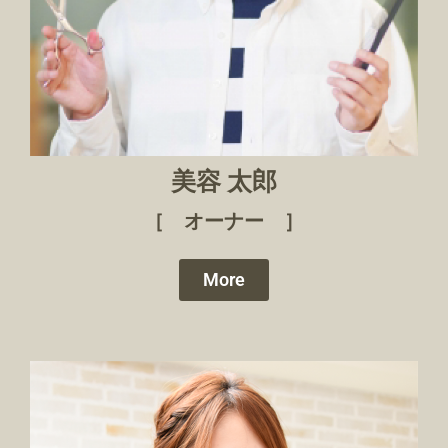
美容 太郎
［ オーナー ］
More