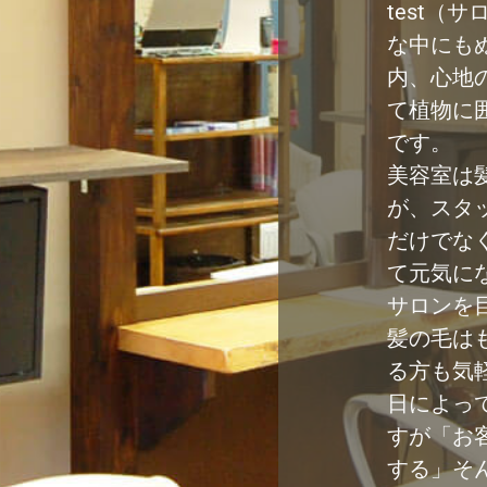
test（
な中にも
内、心地
て植物に
です。
美容室は
が、スタ
だけでな
て元気に
サロンを
髪の毛は
る方も気
日によっ
すが「お
する」そ