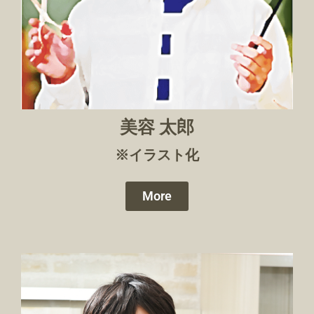
美容 太郎
※イラスト化
More