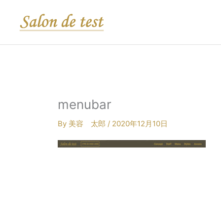
内
容
を
ス
キ
ッ
プ
menubar
By
美容 太郎
/
2020年12月10日