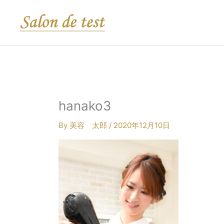
内
容
を
ス
キ
ッ
プ
hanako3
By
美容 太郎
/
2020年12月10日