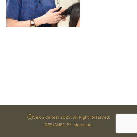
ⒸSalon de test 2020. All Right Reserved.
DESIGNED BY Moex Inc.