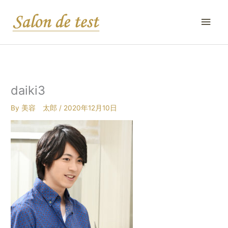
内
メ
容
を
イ
ス
キ
ン
ッ
プ
メ
daiki3
ニ
By
美容 太郎
/
2020年12月10日
ュ
ー